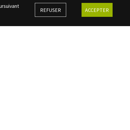
ursuivant
REFUSER
ACCEPTER
S'INSCRIRE
Musée de Bibracte
euvray - 71990 Saint-Léger-sous-Beuvray - 03 85 86 52 40
e EPCC - 37 rue des Trois Sommets - 58370 Glux-en-Glenne