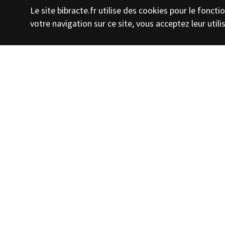
Le site bibracte.fr utilise des cookies pour le fonc
votre navigation sur ce site, vous acceptez leur utili
Suivez nous
S'i
Espace tourisme
Espace enseignant
Espace pre
Nous contacter
L'équipe de Bibracte
Mentions l