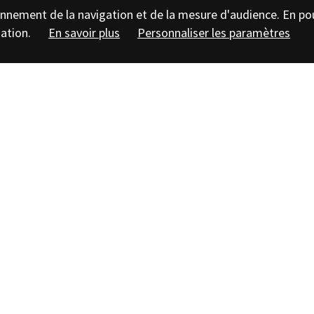
tionnement de la navigation et de la mesure d'audience. En po
sation.
En savoir plus
Personnaliser les paramètres
nscrire à la newsletter de Bibracte
sse
Mont B
égales
Siège : Bibract