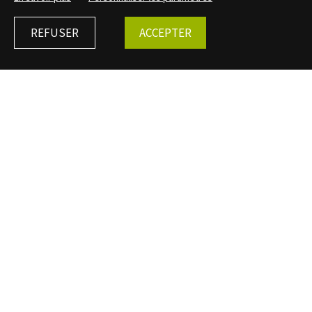
REFUSER
ACCEPTER
Contact
Pour toute demande d'informations, de rendez-
vous avec un scientifique ou de visuels :
Patricia Lepaul - Chargée de communication
+33 (0)3 85 86 94 76
patricia.lepaul@bibracte.fr