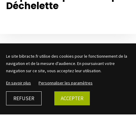
Déchelette
APPEL À CANDIDATURES
Le site bibracte.fr utilise des cookies pour le fonctionnement de la
navigation et de la mesure d'audience. En poursuivant votre
Date limite de réception des candidatures : 1er mars
navigation sur ce site, vous acceptez leur utilisation.
2020
En savoir plus
Personnaliser les paramètres
Archéologue de renom international, Joseph Déchelette
(1862-1914) fut notamment un des fon- dateurs de
REFUSER
ACCEPTER
l’archéologie protohistorique européenne. Créée en 2010 à
l’initiative de son petit neveu Édouard Déchelette(†),
l’association Joseph Déchelette souhaite entretenir la
mémoire de ce grand savant et promouvoir la discipline
qu’il affectionnait. Pour cela, elle s’est associée à