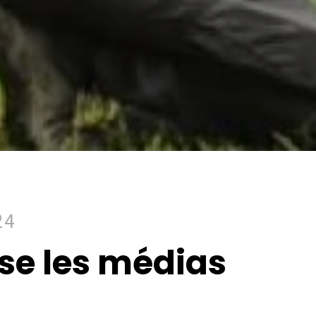
24
sse les médias