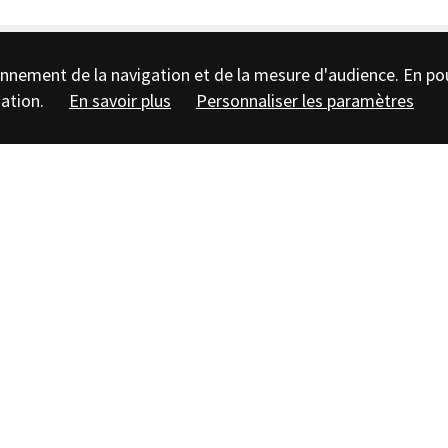
tionnement de la navigation et de la mesure d'audience. En po
sation.
En savoir plus
Personnaliser les paramètres
on, podcasts,
de nombreuses
t de journalistes.
e diffusion à venir) et une pastille
illet le magazine
La tête à l’endroit
de
ourner sur les secteurs de fouilles en
 épisode spécial « archéologie à
nt Bordenave, journaliste au
Figaro
,