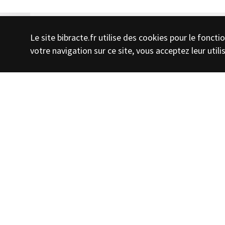
Le site bibracte.fr utilise des cookies pour le fonc
votre navigation sur ce site, vous acceptez leur utili
Presse écrite, télévisi
Bibracte fait l'objet 
sollicitations de la par
Après
Échappées Belles
pour France 5 (date d
pour
Bonjour !
, la matinale de TF1, début ju
France 3 Bourgogne-Franche-Comté est venu t
activité et au restaurant le Chaudron pour un
Bibracte » qui sera diffusé à la rentrée.
Nous avons également récemment reçu Vince