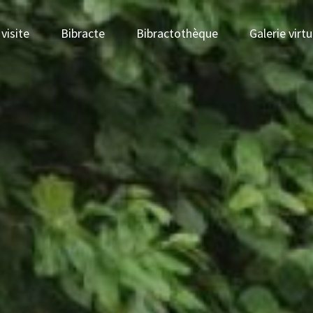
visite
Bibracte
Bibractothèque
Galerie virtu