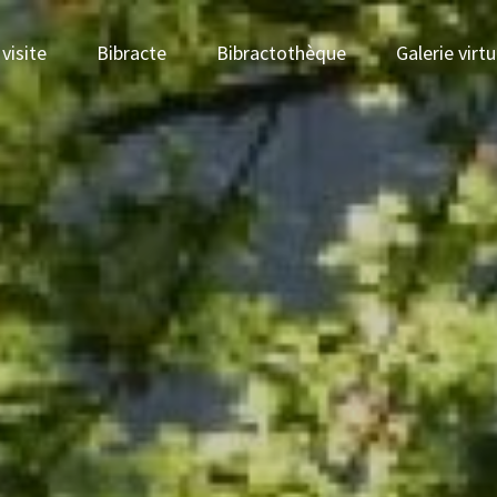
visite
Bibracte
Bibractothèque
Galerie virtu