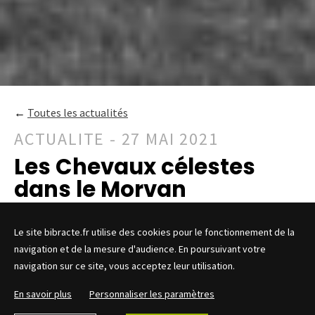
←
Toutes les actualités
ACTUALITE - 27 MAI 2021
Les Chevaux célestes
dans le Morvan
Le site bibracte.fr utilise des cookies pour le fonctionnement de la
navigation et de la mesure d'audience. En poursuivant votre
navigation sur ce site, vous acceptez leur utilisation.
Le 15 mai 2021, Céleste Solsona et la chanteuse Mira Ceti,
En savoir plus
Personnaliser les paramètres
ont entrepris une traversée du Morvan à cheval.