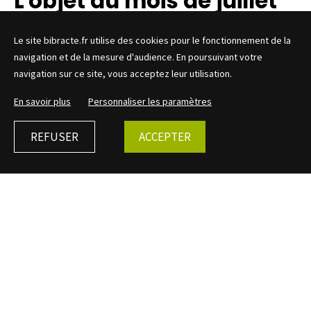
L'objet du mois de juillet
2016
Le site bibracte.fr utilise des cookies pour le fonctionnement de la
navigation et de la mesure d'audience. En poursuivant votre
navigation sur ce site, vous acceptez leur utilisation.
En savoir plus
Personnaliser les paramètres
Tous les premiers dimanches du mois, d'avril à novembre,
REFUSER
ACCEPTER
un archéologue vous présente un objet ou un secteur de
Bibracte de son choix et vous en parle avec passion.
Cette visite commentée privilégiée est aussi un moment
de partage, où vos interrogations sur Bibracte et le travail
des archéologues trouveront très certainement une
réponse.
Dimanche 3 juillet à 11 h
Une maquette est un excellent moyen de faire « revivre »