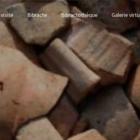
visite
Bibracte
Bibractothèque
Galerie virtu