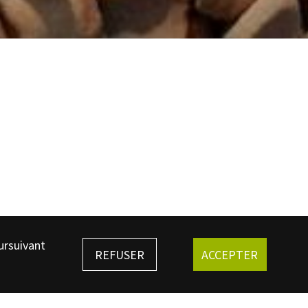
ursuivant
REFUSER
ACCEPTER