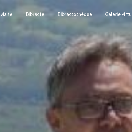
visite
Bibracte
Bibractothèque
Galerie virtu