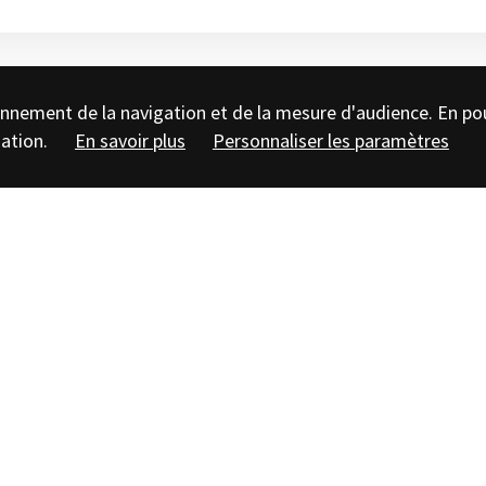
tionnement de la navigation et de la mesure d'audience. En po
sation.
En savoir plus
Personnaliser les paramètres
çu le jour de l’Ascension quelque 120
rganisée en marge du colloque annuel de
 du Fer (AFEAF), qui se tenait cette année
casion de remettre à un fidèle des
émérite à l’université de Sheffield, les
est Marc Talon, conservateur régional de
re de la Culture.
 de l’âge du Fer auquel il a consacré
 John a consacré de nombreuses années à
est également attaché à « déconstruire »
que est en grande partie le fruit d’une