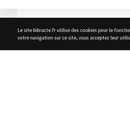
Le site bibracte.fr utilise des cookies pour le fonc
votre navigation sur ce site, vous acceptez leur utili
C’est sous un soleil estival que Bibracte a re
archéologues à l’occasion d’une excursion o
l’Association française pour l’Etude de l’Âge
en Bourgogne-Franche-Comté. Cela a été l’oc
colloques de l’AFEAF, John Collis, professeur 
insignes de chevalier des Arts et Lettres. C’
l’archéologie qui a officié au nom de la minist
Grand spécialiste de l’archéologie européenne
plusieurs livres et d’innombrables articles,
des recherches de terrain en Auvergne. Il s’
les Celtes, en montrant à que l’identité celti
tradition forgée à l’époque moderne.