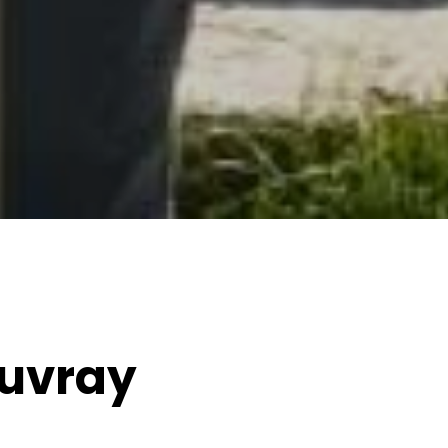
euvray