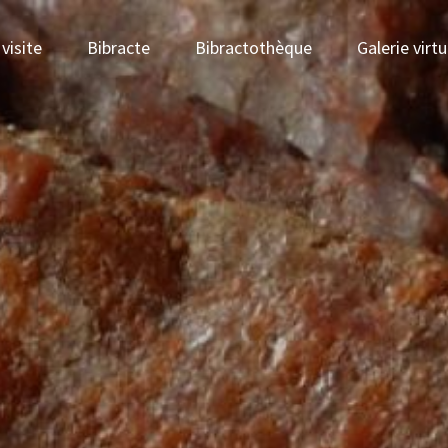
visite
Bibracte
Bibractothèque
Galerie virtu