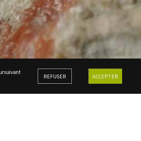
ursuivant
REFUSER
ACCEPTER