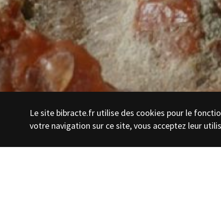
Le site bibracte.fr utilise des cookies pour le fonc
votre navigation sur ce site, vous acceptez leur utili
JEUDI 18 AVRI
. 9h30 à 12h : sortie de terrain conduite par 
Chabard et Françoise Beaudoin (
Société d'hi