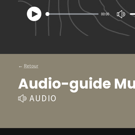
00:00
Play
←
Retour
Audio-guide Mus
AUDIO