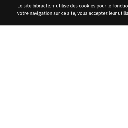
Le site bibracte.fr utilise des cookies pour le fonc
votre navigation sur ce site, vous acceptez leur utili
Date de création
2011
Auteurs
Guichard Vinc
Licence
CC-BY-NC-4.0
Présentée par Vincent Guichard, directeur d
l'audio-guide introduit la visite de l'exposi
RSF). https://www.bibracte.fr/