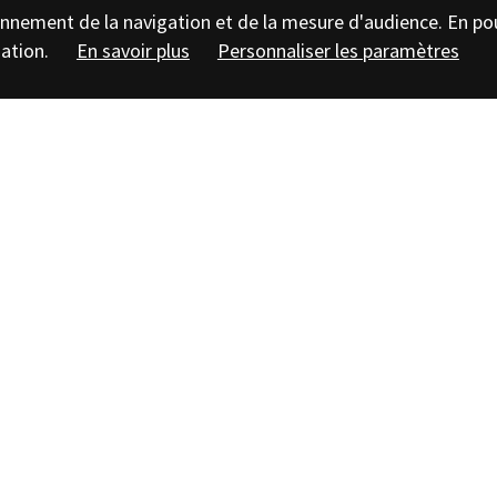
tionnement de la navigation et de la mesure d'audience. En po
sation.
En savoir plus
Personnaliser les paramètres
ent, RSF Prod.
e Bibracte, cette première séquence de
tion permanente du musée (production :