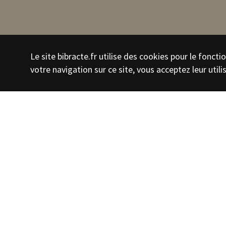
Le site bibracte.fr utilise des cookies pour le fonc
votre navigation sur ce site, vous acceptez leur utili
Date de création
2008
Auteurs
Lehoërff Anne
Licence
CC-BY-NC-ND-
Domaines d'activité
Histoire et m
Communicatio
Thèmes
Le temps et l