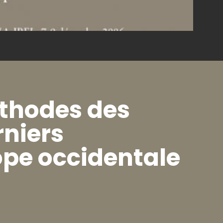
éthodes des
rniers
ope occidentale