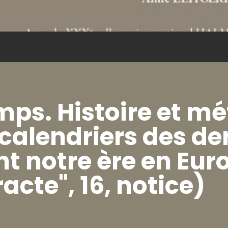
emps. Histoire et m
calendriers des de
nt notre ère en Eur
acte", 16, notice)