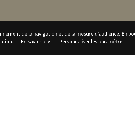
tionnement de la navigation et de la mesure d'audience. En po
sation.
En savoir plus
Personnaliser les paramètres
4.0
éthodes de l'archéologie,
n scientifique
'espace