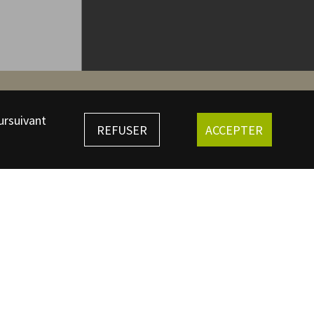
ursuivant
REFUSER
ACCEPTER
che d'identité de la