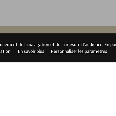
tionnement de la navigation et de la mesure d'audience. En po
erre cuite
sation.
En savoir plus
Personnaliser les paramètres
Fi