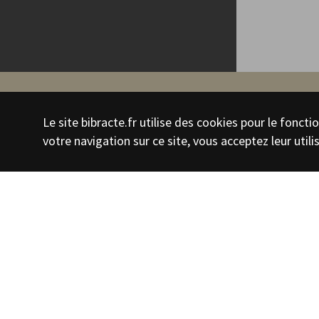
←
Retour
Le site bibracte.fr utilise des cookies pour le fonc
Dés en os et en t
votre navigation sur ce site, vous acceptez leur utili
PHOTOGRAPHIE