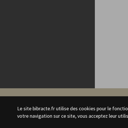
←
Retour
Le site bibracte.fr utilise des cookies pour le fonc
Forces en fer
votre navigation sur ce site, vous acceptez leur utili