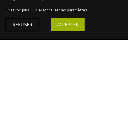
En savoir plus
Personnaliser les paramètres
REFUSER
ACCEPTER
←
Retour
Le médailler des peuples
PHOTOGRAPHIE
Date de création