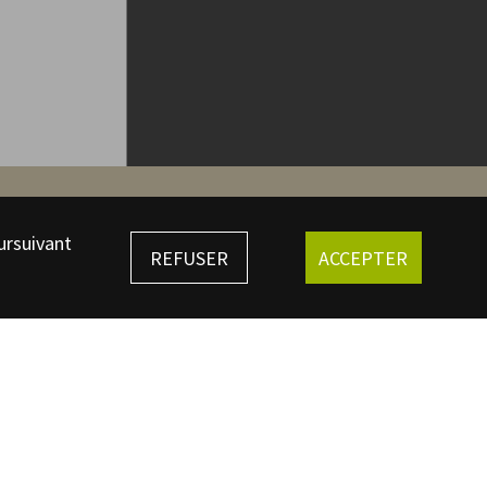
ursuivant
ing
REFUSER
ACCEPTER