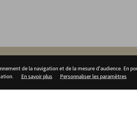
tionnement de la navigation et de la mesure d'audience. En po
’oppidum de Manch
sation.
En savoir plus
Personnaliser les paramètres