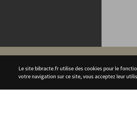
←
Retour
Le site bibracte.fr utilise des cookies pour le fonc
Évocation de l
votre navigation sur ce site, vous acceptez leur utili
PHOTOGRAPHIE