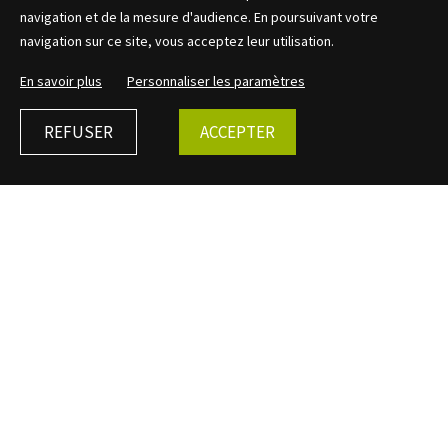
navigation et de la mesure d'audience. En poursuivant votre
navigation sur ce site, vous acceptez leur utilisation.
En savoir plus
Personnaliser les paramètres
REFUSER
ACCEPTER
←
Retour
Plan de la ferme gauloise
de La Voie Neuve
CARTOGRAPHIE