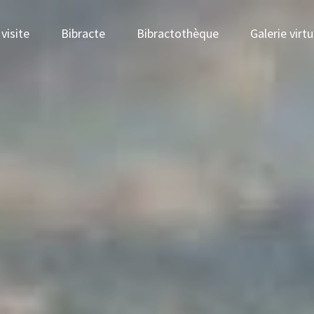
visite
Bibracte
Bibractothèque
Galerie virtu