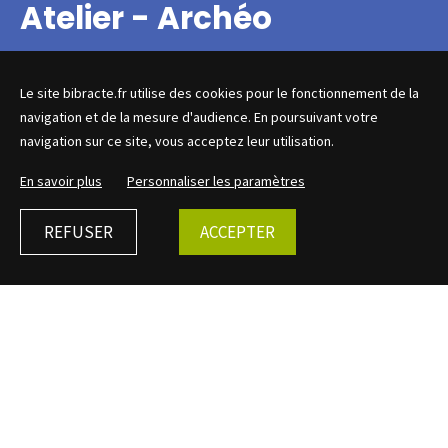
Atelier - Archéo
Le site bibracte.fr utilise des cookies pour le fonctionnement de la
Les archéologues en herbe de 7
navigation et de la mesure d'audience. En poursuivant votre
navigation sur ce site, vous acceptez leur utilisation.
à 12 ans s'initient aux métiers de
l'archéologie.
En savoir plus
Personnaliser les paramètres
REFUSER
ACCEPTER
À vos truelles… fouillez !
Les enfants de 7 à 12 ans se glissent dans la peau de
véritables archéologues lors d’ateliers de fouille sur le
site. Gestes, méthodes et découvertes sont au
programme, pendant que les parents profitent librement
d’une visite du musée ou d’un moment de détente en
terrasse.