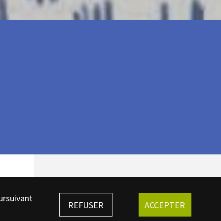
ursuivant
REFUSER
ACCEPTER