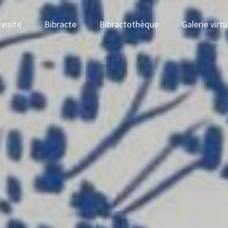
visite
Bibracte
Bibractothèque
Galerie virtu