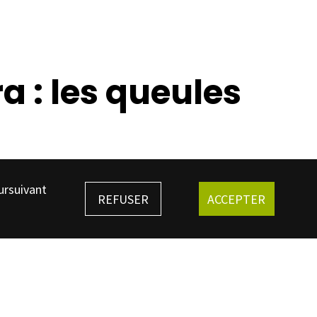
a : les queules
ursuivant
REFUSER
ACCEPTER