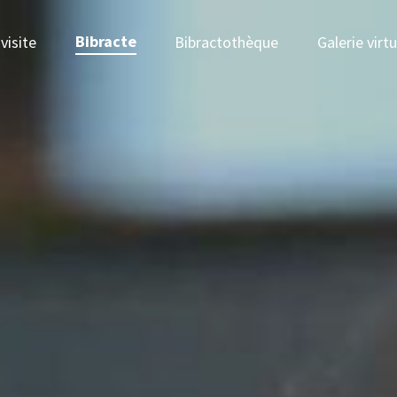
Bibracte
visite
Bibractothèque
Galerie virtu