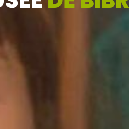
USÉE
DE BIB