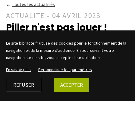
←
Toutes les actualités
ACTUALITE - 04 AVRIL 2023
Piller n'est pas jouer !
Le site bibracte.fr utilise des cookies pour le fonctionnement de la
navigation et de la mesure d'audience. En poursuivant votre
navigation sur ce site, vous acceptez leur utilisation.
En savoir plus
Personnaliser les paramètres
L’Education Artistique et
Culturelle au service de la lutte
REFUSER
ACCEPTER
contre le pillage et le trafic
illicite des biens culturels
Formation organisée par le Pôle de Ressources pour
l'Education Artistique et Culturelle (PREAC)
Patrimoine
archéologique
de Bibracte :
lundi 15 mai au Centre